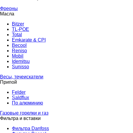
Фреоны
Масла
Bitzer
TL-POE
Total
Emkarate & CPI
Becool
Reniso
Mobil
Idemitsu
Sunisso
Весы, течеискатели
Припой
Felder
Saldflux
По алюминию
Газовые горелки и газ
Фильтра и вставки
Фильтра Danfoss