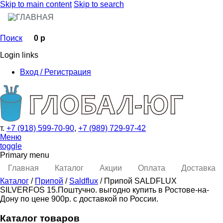
Skip to main content
Skip to search
Поиск
0 р
Login links
Вход / Регистрация
т.
+7 (918) 599-70-90
,
+7 (989) 729-97-42
Меню
toggle
Primary menu
Главная
Каталог
Акции
Оплата
Доставка
Каталог
/
Припой
/
Saldflux
/ Припой SALDFLUX
SILVERFOS 15.Поштучно. выгодно купить в Ростове-на-
Дону по цене 900р. с доставкой по России.
Каталог товаров