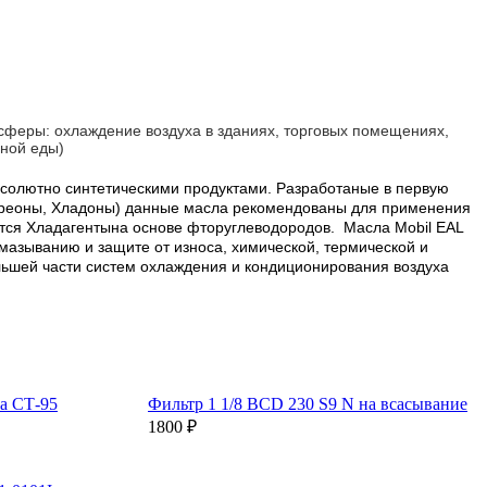
феры: охлаждение воздуха в зданиях, торговых помещениях,
ной еды)
 абсолютно синтетическими продуктами. Разработаные в первую
Фреоны, Хладоны) данные масла рекомендованы для применения
ются Хладагентына основе фторуглеводородов. Масла Mobil EAL
смазыванию и защите от износа, химической, термической и
льшей части систем охлаждения и кондиционирования воздуха
а СТ-95
Фильтр 1 1/8 BCD 230 S9 N на всасывание
1800 ₽