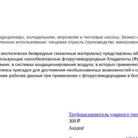
иционеры, холодильники, морозилки и тепловые насосы, бизнес-с
ленное использование: пищевая отрасль (производство заморожен
nts - экологически безвредные смазочные материалы) представлены
использующие озонобезопасные фторуглеводородные Хладагенты (
ания, в системах кондиционирования воздуха, в которых применя
мплекса присадок для достижения необыкновенных возможностей к 
ысокие рабочие данные при применении с фторуглеводородами в бо
Труборасширитель ударного тип
300 ₽
Акция!