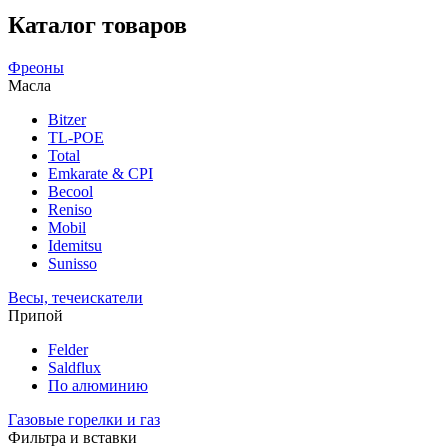
Каталог товаров
Фреоны
Масла
Bitzer
TL-POE
Total
Emkarate & CPI
Becool
Reniso
Mobil
Idemitsu
Sunisso
Весы, течеискатели
Припой
Felder
Saldflux
По алюминию
Газовые горелки и газ
Фильтра и вставки