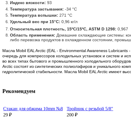
Индекс вязкости:
 93
Температура застывания:
-34 °C
Температура вспышки:
271 °C
Удельный вес при 15°C:
0,96 кг/л
Относительная плотность, 15ºС/15ºС, ASTM D 1298:
0,967
Область применения:
Домашние охлаждающие системы: конд
либо перевозка продуктов в охлажденном состоянии, промыш
Масла Mobil EAL Arctic (EAL - Environmental Awareness Lubrica
очередь для компрессоров холодильных установок и систем и 
во всех типах бытового и промышленного холодильного оборудов
Arctic состоят из синтетических полиолэфиров и уникального ко
гидролитической стабильности. Масла Mobil EAL Arctic имеют в
Рекомендуем
Стакан для обжима 10mm №8
Тройник с резьбой 5/8"
29 ₽
200 ₽