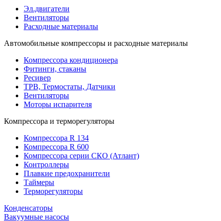
Эл.двигатели
Вентиляторы
Расходные материалы
Автомобильные компрессоры и расходные материалы
Компрессора кондиционера
Фитинги, стаканы
Ресивер
ТРВ, Термостаты, Датчики
Вентиляторы
Моторы испарителя
Компрессора и терморегуляторы
Компрессора R 134
Компрессора R 600
Компрессора серии СКО (Атлант)
Контроллеры
Плавкие предохранители
Таймеры
Терморегуляторы
Конденсаторы
Вакуумные насосы