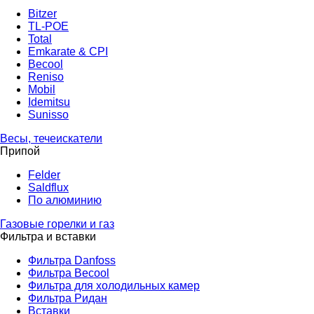
Bitzer
TL-POE
Total
Emkarate & CPI
Becool
Reniso
Mobil
Idemitsu
Sunisso
Весы, течеискатели
Припой
Felder
Saldflux
По алюминию
Газовые горелки и газ
Фильтра и вставки
Фильтра Danfoss
Фильтра Becool
Фильтра для холодильных камер
Фильтра Ридан
Вставки