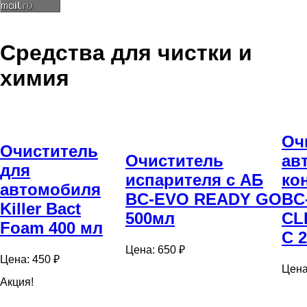
Средства для чистки и
химия
Оч
Очиститель
Очиститель
ав
для
испарителя с АБ
ко
автомобиля
BC-EVO READY GO
BC
Killer Bact
500мл
CL
Foam 400 мл
С 
Цена: 650 ₽
Цена: 450 ₽
Цена
Акция!