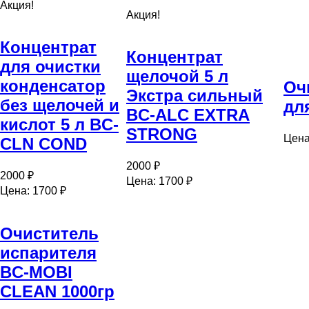
Акция!
Акция!
Концентрат
Концентрат
для очистки
щелочой 5 л
конденсатор
Оч
Экстра сильный
без щелочей и
дл
BC-ALC EXTRA
кислот 5 л BC-
STRONG
Цена
CLN COND
2000 ₽
2000 ₽
Цена: 1700 ₽
Цена: 1700 ₽
Очиститель
испарителя
BC-MOBI
CLEAN 1000гр