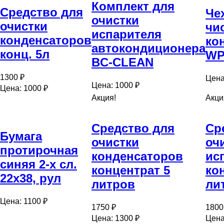
Комплект для
Cредство для
Че
очистки
очистки
чи
испарителя
конденсаторов
ко
автокондиционера
конц. 5л
WP
BC-CLEAN
1300 ₽
Цена
Цена: 1000 ₽
Цена: 1000 ₽
Акция!
Акци
Средство для
Cр
Бумага
очистки
оч
протирочная
конденсаторов
ис
синяя 2-х сл.
концентрат 5
ко
22х38, рул
литров
ли
Цена: 1100 ₽
1750 ₽
1800
Цена: 1300 ₽
Цена