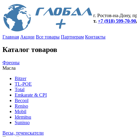
г. Ростов-на-Дону, пр
т.
+7 (918) 599-70-90
Главная
Акции
Все товары
Партнерам
Контакты
Каталог товаров
Фреоны
Масла
Bitzer
TL-POE
Total
Emkarate & CPI
Becool
Reniso
Mobil
Idemitsu
Sunisso
Весы, течеискатели