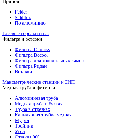
Припой
Felder
Saldflux
По алюминию
Газовые горелки и газ
Фильтра и вставки
Фильтра Danfoss
Фильтра Becool
Фильтра для холодильных камер
Фильтра Ридан
Вставки
Манометрические станции и ЗИП
Медная труба и фитинги
Алюминиевая труба
Медная труба в бухтах
Труба в отрезках
Капилярная трубка медная
Муфта
Тройник
Угол
Отводы 90°