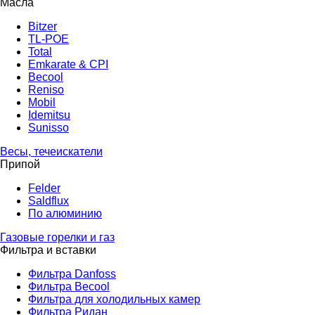
Масла
Bitzer
TL-POE
Total
Emkarate & CPI
Becool
Reniso
Mobil
Idemitsu
Sunisso
Весы, течеискатели
Припой
Felder
Saldflux
По алюминию
Газовые горелки и газ
Фильтра и вставки
Фильтра Danfoss
Фильтра Becool
Фильтра для холодильных камер
Фильтра Ридан