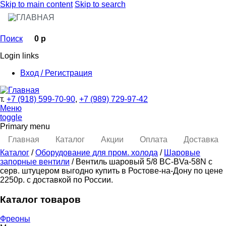
Skip to main content
Skip to search
Поиск
0 р
Login links
Вход / Регистрация
т.
+7 (918) 599-70-90
,
+7 (989) 729-97-42
Меню
toggle
Primary menu
Главная
Каталог
Акции
Оплата
Доставка
Каталог
/
Оборудование для пром. холода
/
Шаровые
запорные вентили
/ Вентиль шаровый 5/8 BC-BVa-58N с
серв. штуцером выгодно купить в Ростове-на-Дону по цене
2250р. с доставкой по России.
Каталог товаров
Фреоны