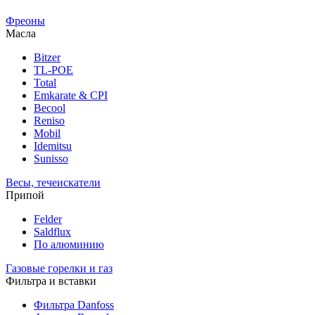
Фреоны
Масла
Bitzer
TL-POE
Total
Emkarate & CPI
Becool
Reniso
Mobil
Idemitsu
Sunisso
Весы, течеискатели
Припой
Felder
Saldflux
По алюминию
Газовые горелки и газ
Фильтра и вставки
Фильтра Danfoss