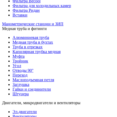
Фильтра Becool
Фильтра для холодильных камер
Фильтра Ридан
Вставки
Манометрические станции и ЗИП
Медная труба и фитинги
Алюминиевая труба
Медная труба в бухтах
Труба в отрезках
Капилярная трубка медная
Муфта
Тройник
Угол
Отводы 90°
Переход
Маслоподъемная петля
Заглушка
Гайки и соединители
Штуцера
Двигатели, микродвигатели и вентиляторы
Эл.двигатели
Вентиляторы