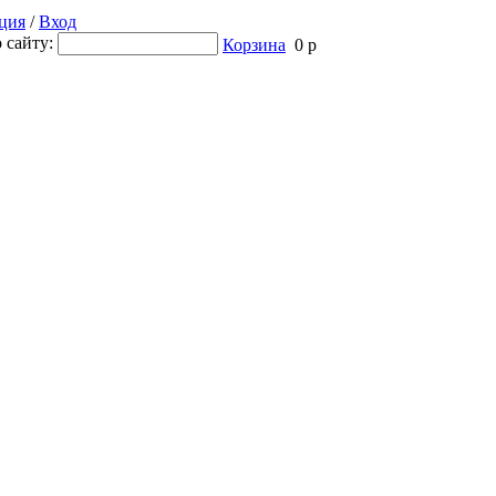
ция
/
Вход
 сайту:
Корзина
0 р