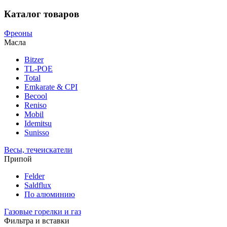
Каталог товаров
Фреоны
Масла
Bitzer
TL-POE
Total
Emkarate & CPI
Becool
Reniso
Mobil
Idemitsu
Sunisso
Весы, течеискатели
Припой
Felder
Saldflux
По алюминию
Газовые горелки и газ
Фильтра и вставки