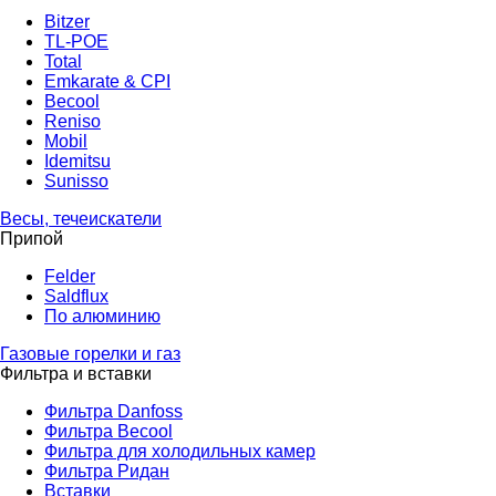
Bitzer
TL-POE
Total
Emkarate & CPI
Becool
Reniso
Mobil
Idemitsu
Sunisso
Весы, течеискатели
Припой
Felder
Saldflux
По алюминию
Газовые горелки и газ
Фильтра и вставки
Фильтра Danfoss
Фильтра Becool
Фильтра для холодильных камер
Фильтра Ридан
Вставки