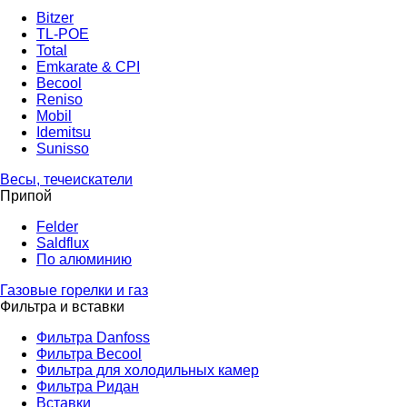
Bitzer
TL-POE
Total
Emkarate & CPI
Becool
Reniso
Mobil
Idemitsu
Sunisso
Весы, течеискатели
Припой
Felder
Saldflux
По алюминию
Газовые горелки и газ
Фильтра и вставки
Фильтра Danfoss
Фильтра Becool
Фильтра для холодильных камер
Фильтра Ридан
Вставки